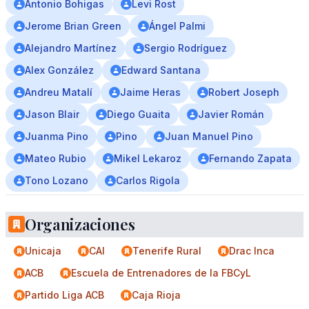
Antonio Bohigas
Levi Rost
Jerome Brian Green
Ángel Palmi
Alejandro Martínez
Sergio Rodríguez
Alex González
Edward Santana
Andreu Matalí
Jaime Heras
Robert Joseph
Jason Blair
Diego Guaita
Javier Román
Juanma Pino
Pino
Juan Manuel Pino
Mateo Rubio
Mikel Lekaroz
Fernando Zapata
Tono Lozano
Carlos Rigola
Organizaciones
Unicaja
CAI
Tenerife Rural
Drac Inca
ACB
Escuela de Entrenadores de la FBCyL
Partido Liga ACB
Caja Rioja