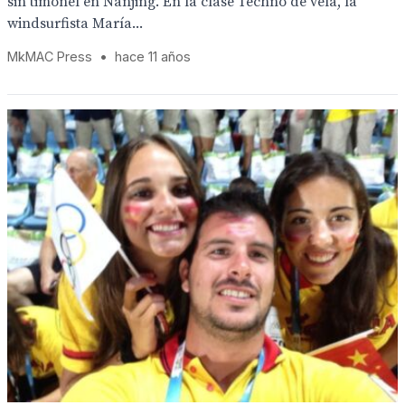
sin timonel en Nanjing. En la clase Techno de vela, la
windsurfista María...
MkMAC Press
•
hace 11 años